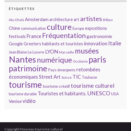
ÉTIQUETTES
artistes
Amsterdam
architecture
art
Bilbao
Abu Dhabi
culture
Chine
expositions
communication
Europe
Fréquentation
France
gastronomie
festivals
Italie
innovation
Google
Greeters
habitants et touristes
musées
LYON
Jean Blaise
Le Louvre
Marseille
Nantes
paris
numérique
Occitanie
patrimoine
retombées
Pays émergents
économiques
TIC
Street Art
Toulouse
Suisse
tourisme
tourisme culturel
tourisme créatif
UNESCO
Touristes et habitants.
tourisme durable
USA
vidéo
Venise
Copyright Nouveau tourisme culturel