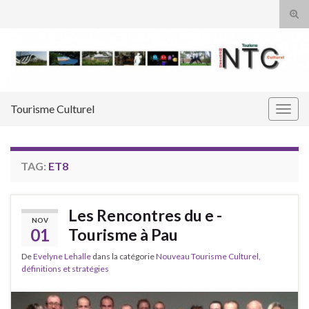
Tog
sear
Search for:
for
Tourisme Culturel
Togg
navig
TAG:
ET8
Les Rencontres du e -
NOV
01
Tourisme à Pau
De
Evelyne Lehalle
dans la catégorie
Nouveau Tourisme Culturel,
définitions et stratégies