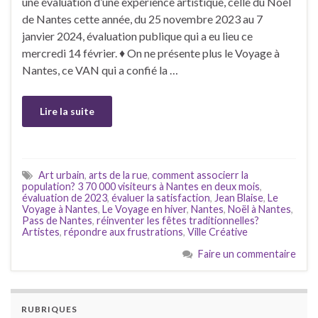
une évaluation d’une expérience artistique, celle du Noël
de Nantes cette année, du 25 novembre 2023 au 7
janvier 2024, évaluation publique qui a eu lieu ce
mercredi 14 février. ♦ On ne présente plus le Voyage à
Nantes, ce VAN qui a confié la …
Lire la suite
Art urbain
,
arts de la rue
,
comment associerr la
population? 3 70 000 visiteurs à Nantes en deux mois
,
évaluation de 2023
,
évaluer la satisfaction
,
Jean Blaise
,
Le
Voyage à Nantes
,
Le Voyage en hiver
,
Nantes
,
Noël à Nantes
,
Pass de Nantes
,
réinventer les fêtes traditionnelles?
Artistes
,
répondre aux frustrations
,
Ville Créative
Faire un commentaire
RUBRIQUES