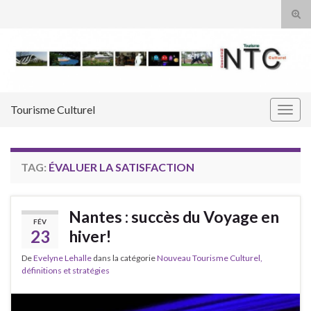
Tog
sear
Search for:
for
Tourisme Culturel
Togg
navig
TAG:
ÉVALUER LA SATISFACTION
Nantes : succès du Voyage en
FÉV
23
hiver!
De
Evelyne Lehalle
dans la catégorie
Nouveau Tourisme Culturel,
définitions et stratégies