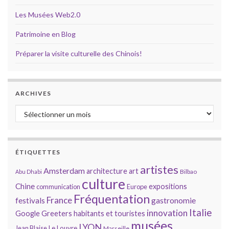
Les Musées Web2.0
Patrimoine en Blog
Préparer la visite culturelle des Chinois!
ARCHIVES
Archives
ÉTIQUETTES
artistes
Amsterdam
architecture
art
Bilbao
Abu Dhabi
culture
Chine
expositions
communication
Europe
Fréquentation
France
gastronomie
festivals
Italie
innovation
Google
Greeters
habitants et touristes
musées
LYON
Jean Blaise
Le Louvre
Marseille