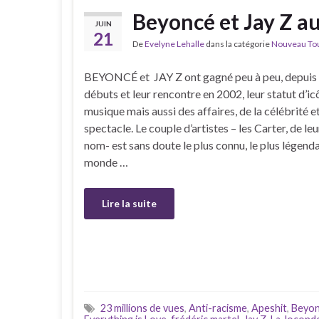
Beyoncé et Jay Z a
JUIN
21
De
Evelyne Lehalle
dans la catégorie
Nouveau Tour
BEYONCÉ et JAY Z ont gagné peu à peu, depuis 
débuts et leur rencontre en 2002, leur statut d’ic
musique mais aussi des affaires, de la célébrité e
spectacle. Le couple d’artistes – les Carter, de leu
nom- est sans doute le plus connu, le plus légenda
monde …
Lire la suite
23 millions de vues
,
Anti-racisme
,
Apeshit
,
Beyo