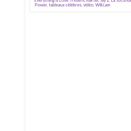
Everything is Love
,
frédéric martel
,
Jay Z
,
La Jocond
Power
,
tableaux célèbres
,
vidéo
,
Will.i.am