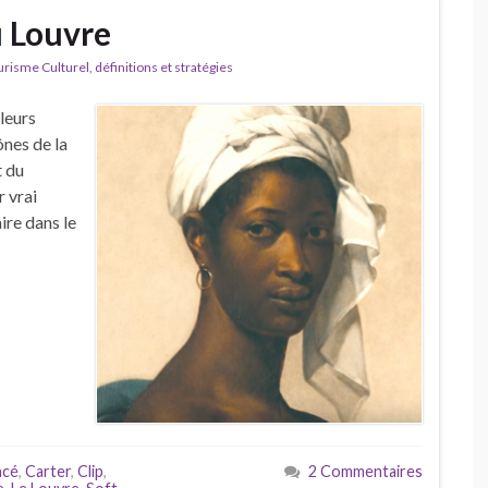
u Louvre
isme Culturel, définitions et stratégies
leurs
ônes de la
t du
r vrai
ire dans le
ncé
,
Carter
,
Clip
,
2 Commentaires