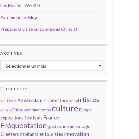
Les Musées Web2.0
Patrimoine en Blog
Préparer la visite culturelle des Chinois!
ARCHIVES
Archives
ÉTIQUETTES
artistes
Amsterdam
architecture
art
Abu Dhabi
culture
Chine
communication
Europe
Bilbao
France
festivals
expositions
Fréquentation
gastronomie
Google
innovation
Greeters
habitants et touristes