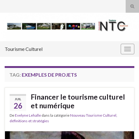
Tog
sear
Search for:
for
Tourisme Culturel
Togg
navig
TAG:
EXEMPLES DE PROJETS
Financer le tourisme culturel
JUIL
26
et numérique
De
Evelyne Lehalle
dans la catégorie
Nouveau Tourisme Culturel,
définitions et stratégies