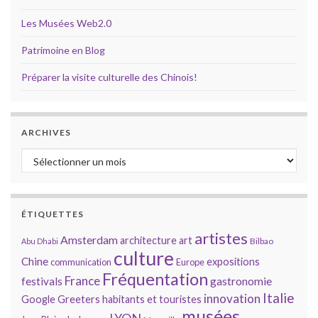
Les Musées Web2.0
Patrimoine en Blog
Préparer la visite culturelle des Chinois!
ARCHIVES
Archives
ÉTIQUETTES
artistes
Amsterdam
architecture
art
Bilbao
Abu Dhabi
culture
Chine
expositions
communication
Europe
Fréquentation
France
gastronomie
festivals
Italie
innovation
Google
Greeters
habitants et touristes
musées