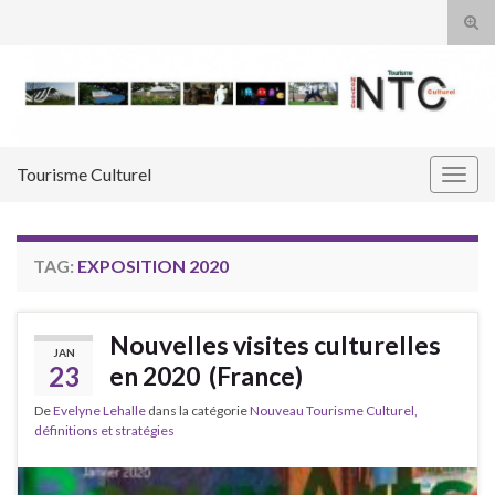
Tog
sear
Search for:
for
Tourisme Culturel
Togg
navig
TAG:
EXPOSITION 2020
Nouvelles visites culturelles
JAN
23
en 2020 (France)
De
Evelyne Lehalle
dans la catégorie
Nouveau Tourisme Culturel,
définitions et stratégies