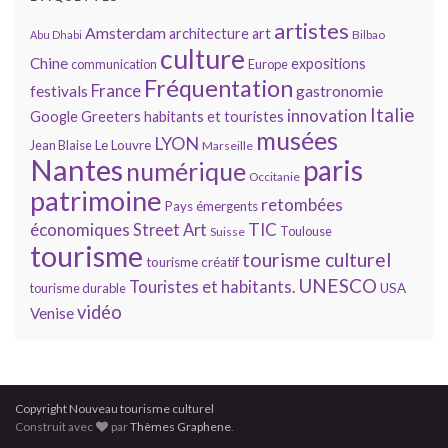
artistes
Amsterdam
architecture
art
Bilbao
Abu Dhabi
culture
Chine
expositions
communication
Europe
Fréquentation
France
gastronomie
festivals
Italie
innovation
Google
Greeters
habitants et touristes
musées
LYON
Jean Blaise
Le Louvre
Marseille
Nantes
paris
numérique
Occitanie
patrimoine
retombées
Pays émergents
économiques
TIC
Street Art
Toulouse
Suisse
tourisme
tourisme culturel
tourisme créatif
UNESCO
Touristes et habitants.
tourisme durable
USA
vidéo
Venise
Copyright Nouveau tourisme culturel
Construit avec
par
Thèmes Graphene
.