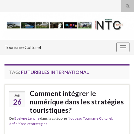
Tog
sear
Search for:
for
Tourisme Culturel
Togg
navig
TAG:
FUTURIBLES INTERNATIONAL
Comment intégrer le
JAN
26
numérique dans les stratégies
touristiques?
De
Evelyne Lehalle
dans la catégorie
Nouveau Tourisme Culturel,
définitions et stratégies