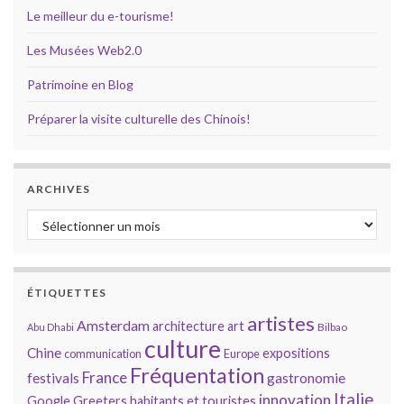
Le meilleur du e-tourisme!
Les Musées Web2.0
Patrimoine en Blog
Préparer la visite culturelle des Chinois!
ARCHIVES
Archives
ÉTIQUETTES
artistes
Amsterdam
architecture
art
Bilbao
Abu Dhabi
culture
Chine
expositions
communication
Europe
Fréquentation
France
gastronomie
festivals
Italie
innovation
Google
Greeters
habitants et touristes