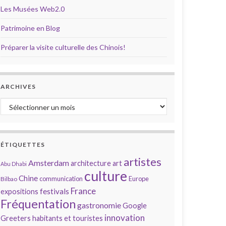
Les Musées Web2.0
Patrimoine en Blog
Préparer la visite culturelle des Chinois!
ARCHIVES
Archives
ÉTIQUETTES
artistes
Amsterdam
architecture
art
Abu Dhabi
culture
Chine
communication
Europe
Bilbao
France
festivals
expositions
Fréquentation
gastronomie
Google
innovation
Greeters
habitants et touristes