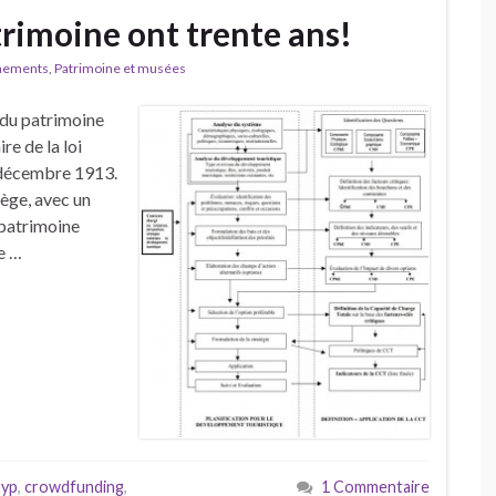
trimoine ont trente ans!
nements
,
Patrimoine et musées
 du patrimoine
re de la loi
 décembre 1913.
ège, avec un
 patrimoine
e …
Fyp
,
crowdfunding
,
1 Commentaire