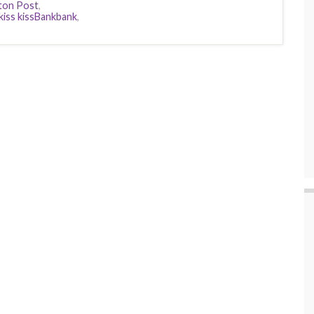
ton Post
,
kiss kissBankbank
,