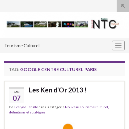
Tog
sear
Search for:
for
Tourisme Culturel
Togg
navig
TAG:
GOOGLE CENTRE CULTUREL PARIS
Les Ken d’Or 2013 !
JAN
07
De
Evelyne Lehalle
dans la catégorie
Nouveau Tourisme Culturel,
définitions et stratégies