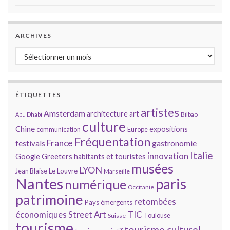
ARCHIVES
Archives
ÉTIQUETTES
artistes
Amsterdam
architecture
art
Bilbao
Abu Dhabi
culture
Chine
expositions
communication
Europe
Fréquentation
France
gastronomie
festivals
Italie
innovation
Google
Greeters
habitants et touristes
musées
LYON
Jean Blaise
Le Louvre
Marseille
Nantes
paris
numérique
Occitanie
patrimoine
retombées
Pays émergents
économiques
TIC
Street Art
Toulouse
Suisse
tourisme
tourisme culturel