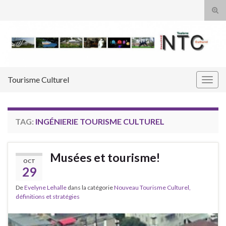
Tog
sear
Search for:
for
Tourisme Culturel
Togg
navig
TAG:
INGÉNIERIE TOURISME CULTUREL
Musées et tourisme!
OCT
29
De
Evelyne Lehalle
dans la catégorie
Nouveau Tourisme Culturel,
définitions et stratégies