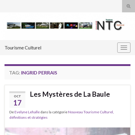
Tog
sear
Search for:
for
Tourisme Culturel
Togg
navig
TAG:
INGRID PERRAIS
Les Mystères de La Baule
OCT
17
De
Evelyne Lehalle
dans la catégorie
Nouveau Tourisme Culturel,
définitions et stratégies