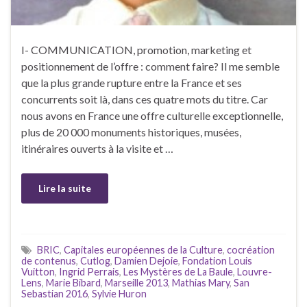
I- COMMUNICATION, promotion, marketing et
positionnement de l’offre : comment faire? Il me semble
que la plus grande rupture entre la France et ses
concurrents soit là, dans ces quatre mots du titre. Car
nous avons en France une offre culturelle exceptionnelle,
plus de 20 000 monuments historiques, musées,
itinéraires ouverts à la visite et …
Lire la suite
BRIC
,
Capitales européennes de la Culture
,
cocréation
de contenus
,
Cutlog
,
Damien Dejoie
,
Fondation Louis
Vuitton
,
Ingrid Perrais
,
Les Mystères de La Baule
,
Louvre-
Lens
,
Marie Bibard
,
Marseille 2013
,
Mathias Mary
,
San
Sebastian 2016
,
Sylvie Huron