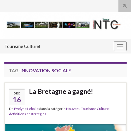
Tog
sear
Search for:
for
Tourisme Culturel
Togg
navig
TAG:
INNOVATION SOCIALE
La Bretagne a gagné!
DÉC
16
De
Evelyne Lehalle
dans la catégorie
Nouveau Tourisme Culturel,
définitions et stratégies