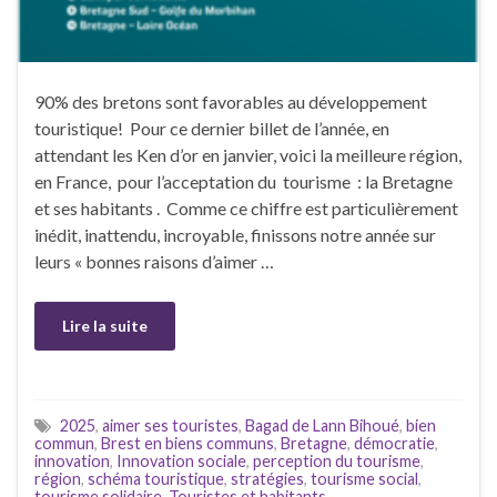
90% des bretons sont favorables au développement
touristique! Pour ce dernier billet de l’année, en
attendant les Ken d’or en janvier, voici la meilleure région,
en France, pour l’acceptation du tourisme : la Bretagne
et ses habitants . Comme ce chiffre est particulièrement
inédit, inattendu, incroyable, finissons notre année sur
leurs « bonnes raisons d’aimer …
Lire la suite
2025
,
aimer ses touristes
,
Bagad de Lann Bihoué
,
bien
commun
,
Brest en biens communs
,
Bretagne
,
démocratie
,
innovation
,
Innovation sociale
,
perception du tourisme
,
région
,
schéma touristique
,
stratégies
,
tourisme social
,
tourisme solidaire
,
Touristes et habitants.