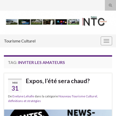
Tog
sear
Search for:
for
Tourisme Culturel
Togg
navig
TAG:
INVITER LES AMATEURS
Expos, l’été sera chaud?
MAI
31
De
Evelyne Lehalle
dans la catégorie
Nouveau Tourisme Culturel,
définitions et stratégies