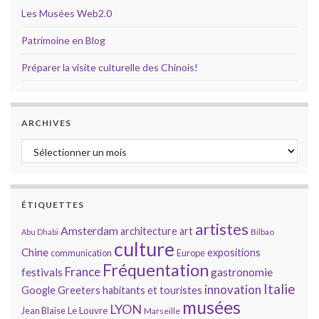
Les Musées Web2.0
Patrimoine en Blog
Préparer la visite culturelle des Chinois!
ARCHIVES
Archives
ÉTIQUETTES
artistes
Amsterdam
architecture
art
Bilbao
Abu Dhabi
culture
Chine
expositions
communication
Europe
Fréquentation
France
gastronomie
festivals
Italie
innovation
Google
Greeters
habitants et touristes
musées
LYON
Jean Blaise
Le Louvre
Marseille