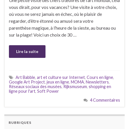
Une petite visite des chefs d’œuvres de l’art mondial, cela
vous dirait, pour vos vacances? Une visite à votre choix,
où vous ne serez jamais en échec, où le plaisir de
regarder, d’être étonné ou amusé sera votre
parenthèse magique, à l’heure de la sieste, au bureau ou
sur la plage! Voici un choix de 30 …
Lire la suite
Art Babble
,
art et culture sur Internet
,
Cours en ligne
,
Google Art Project
,
jeux en ligne
,
MOMA
,
Newsletters
,
Réseaux sociaux des musées
,
Rijksmuseum
,
shopping en
ligne pour l'art
,
Soft Power
4 Commentaires
RUBRIQUES