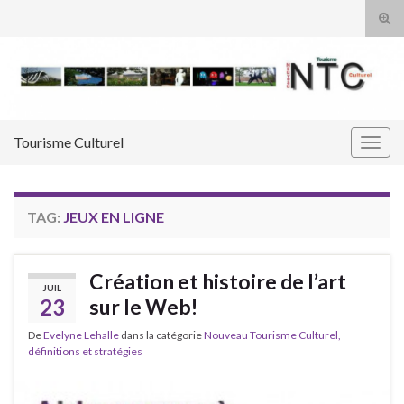
Tog
sear
Search for:
for
Tourisme Culturel
Togg
navig
TAG:
JEUX EN LIGNE
Création et histoire de l’art
JUIL
23
sur le Web!
De
Evelyne Lehalle
dans la catégorie
Nouveau Tourisme Culturel,
définitions et stratégies