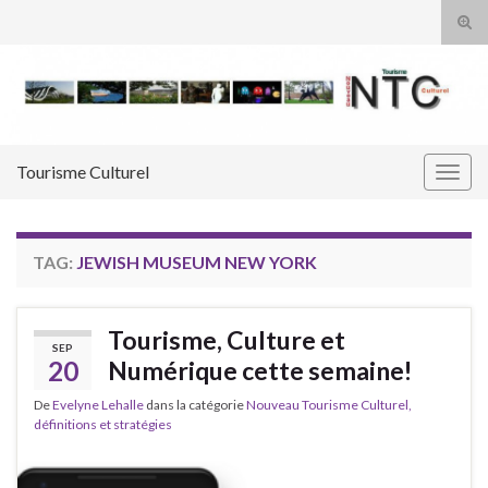
Tog
sear
Search for:
for
Tourisme Culturel
Togg
navig
TAG:
JEWISH MUSEUM NEW YORK
Tourisme, Culture et
SEP
20
Numérique cette semaine!
De
Evelyne Lehalle
dans la catégorie
Nouveau Tourisme Culturel,
définitions et stratégies