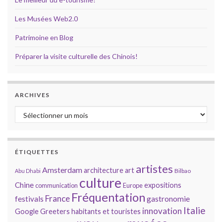
Les Musées Web2.0
Patrimoine en Blog
Préparer la visite culturelle des Chinois!
ARCHIVES
Archives
ÉTIQUETTES
artistes
Amsterdam
architecture
art
Bilbao
Abu Dhabi
culture
Chine
expositions
communication
Europe
Fréquentation
France
gastronomie
festivals
Italie
innovation
Google
Greeters
habitants et touristes