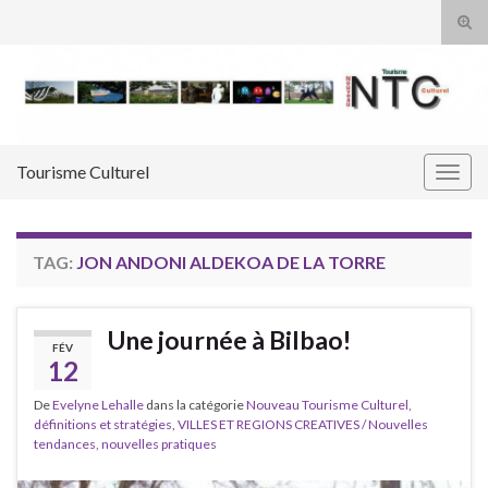
Tog
sear
Search for:
for
Tourisme Culturel
Togg
navig
TAG:
JON ANDONI ALDEKOA DE LA TORRE
Une journée à Bilbao!
FÉV
12
De
Evelyne Lehalle
dans la catégorie
Nouveau Tourisme Culturel,
définitions et stratégies
,
VILLES ET REGIONS CREATIVES / Nouvelles
tendances, nouvelles pratiques