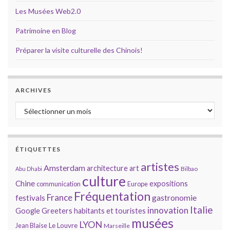
Les Musées Web2.0
Patrimoine en Blog
Préparer la visite culturelle des Chinois!
ARCHIVES
Archives
ÉTIQUETTES
artistes
Amsterdam
architecture
art
Bilbao
Abu Dhabi
culture
Chine
expositions
communication
Europe
Fréquentation
France
gastronomie
festivals
Italie
innovation
Google
Greeters
habitants et touristes
musées
LYON
Jean Blaise
Le Louvre
Marseille