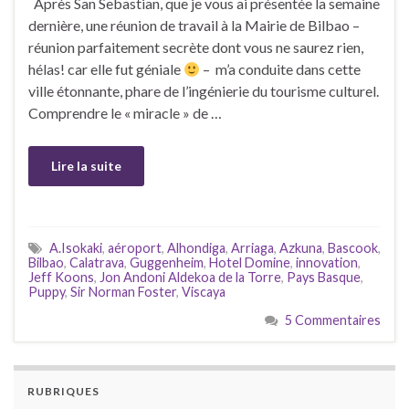
Après San Sebastian, que je vous ai présentée la semaine
dernière, une réunion de travail à la Mairie de Bilbao –
réunion parfaitement secrète dont vous ne saurez rien,
hélas! car elle fut géniale
– m’a conduite dans cette
ville étonnante, phare de l’ingénierie du tourisme culturel.
Comprendre le « miracle » de …
Lire la suite
A.Isokaki
,
aéroport
,
Alhondiga
,
Arriaga
,
Azkuna
,
Bascook
,
Bilbao
,
Calatrava
,
Guggenheim
,
Hotel Domine
,
innovation
,
Jeff Koons
,
Jon Andoni Aldekoa de la Torre
,
Pays Basque
,
Puppy
,
Sir Norman Foster
,
Viscaya
5 Commentaires
RUBRIQUES