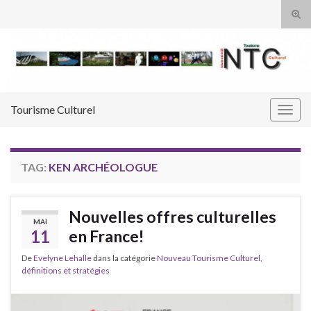
Tog
sear
Search for:
for
Tourisme Culturel
Togg
navig
TAG:
KEN ARCHÉOLOGUE
Nouvelles offres culturelles
MAI
11
en France!
De
Evelyne Lehalle
dans la catégorie
Nouveau Tourisme Culturel,
définitions et stratégies