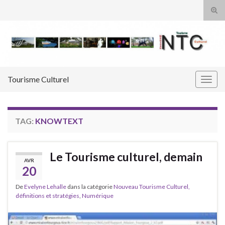
Tog
sear
Search for:
for
Tourisme Culturel
Togg
navig
TAG:
KNOWTEXT
Le Tourisme culturel, demain
AVR
20
De
Evelyne Lehalle
dans la catégorie
Nouveau Tourisme Culturel,
définitions et stratégies
,
Numérique