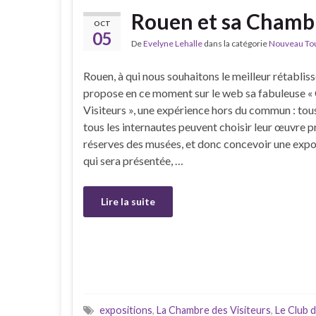
Rouen et sa Chambr
OCT
05
De
Evelyne Lehalle
dans la catégorie
Nouveau Tour
Rouen, à qui nous souhaitons le meilleur rétablis
propose en ce moment sur le web sa fabuleuse 
Visiteurs », une expérience hors du commun : tous
tous les internautes peuvent choisir leur œuvre p
réserves des musées, et donc concevoir une expos
qui sera présentée, …
Lire la suite
expositions
,
La Chambre des Visiteurs
,
Le Club d