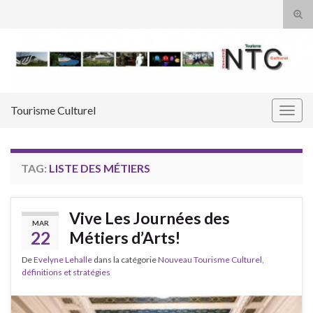
Tog
sear
Search for:
for
Tourisme Culturel
Togg
navig
TAG:
LISTE DES MÉTIERS
Vive Les Journées des
MAR
22
Métiers d’Arts!
De
Evelyne Lehalle
dans la catégorie
Nouveau Tourisme Culturel,
définitions et stratégies