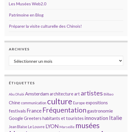
Les Musées Web2.0
Patrimoine en Blog
Préparer la visite culturelle des Chinois!
ARCHIVES
Archives
ÉTIQUETTES
artistes
Amsterdam
architecture
art
Bilbao
Abu Dhabi
culture
Chine
expositions
communication
Europe
Fréquentation
France
gastronomie
festivals
Italie
innovation
Google
Greeters
habitants et touristes
musées
LYON
Jean Blaise
Le Louvre
Marseille