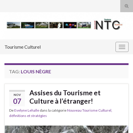
Tog
sear
Search for:
for
Tourisme Culturel
Togg
navig
TAG:
LOUIS NÈGRE
Assises du Tourisme et
NOV
07
Culture à l’étranger!
De
Evelyne Lehalle
dans la catégorie
Nouveau Tourisme Culturel,
définitions et stratégies