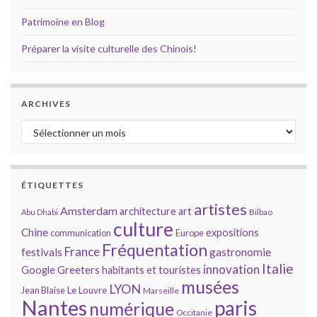
Patrimoine en Blog
Préparer la visite culturelle des Chinois!
ARCHIVES
Archives
ÉTIQUETTES
artistes
Amsterdam
architecture
art
Bilbao
Abu Dhabi
culture
Chine
expositions
communication
Europe
Fréquentation
France
gastronomie
festivals
Italie
innovation
Google
Greeters
habitants et touristes
musées
LYON
Jean Blaise
Le Louvre
Marseille
Nantes
paris
numérique
Occitanie