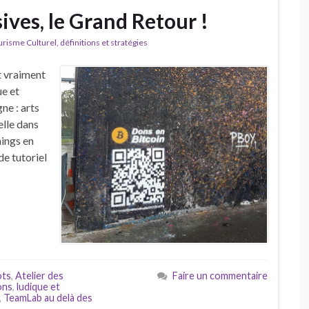
ves, le Grand Retour !
isme Culturel, définitions et stratégies
t vraiment
ue et
ne : arts
elle dans
nings en
de tutoriel
ots
,
Atelier des
Faire un commentaire
ons
,
ludique et
,
TeamLab au delà des