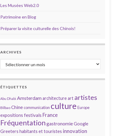
Les Musées Web2.0
Patrimoine en Blog
Préparer la visite culturelle des Chinois!
ARCHIVES
Archives
ÉTIQUETTES
artistes
Amsterdam
architecture
art
Abu Dhabi
culture
Chine
communication
Europe
Bilbao
France
festivals
expositions
Fréquentation
gastronomie
Google
innovation
Greeters
habitants et touristes