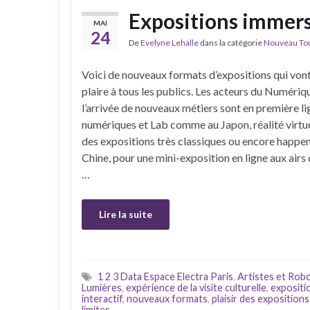
Expositions immersi
MAI
24
De
Evelyne Lehalle
dans la catégorie
Nouveau Tour
Voici de nouveaux formats d’expositions qui von
plaire à tous les publics. Les acteurs du Numériq
l’arrivée de nouveaux métiers sont en première lig
numériques et Lab comme au Japon, réalité virtu
des expositions très classiques ou encore happe
Chine, pour une mini-exposition en ligne aux airs 
…
Lire la suite
1 2 3 Data Espace Electra Paris
,
Artistes et Rob
Lumières
,
expérience de la visite culturelle
,
expositi
interactif
,
nouveaux formats
,
plaisir des expositions
limites