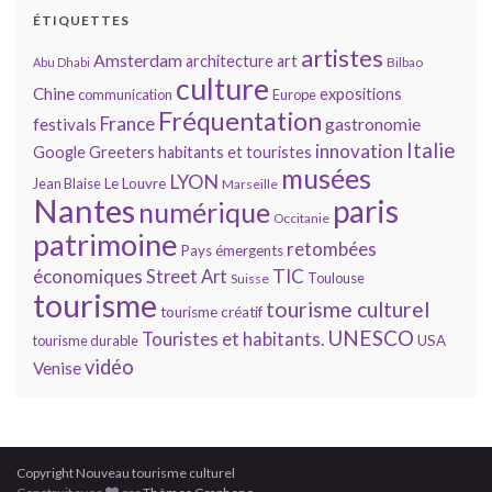
ÉTIQUETTES
artistes
Amsterdam
architecture
art
Bilbao
Abu Dhabi
culture
Chine
expositions
communication
Europe
Fréquentation
France
gastronomie
festivals
Italie
innovation
Google
Greeters
habitants et touristes
musées
LYON
Jean Blaise
Le Louvre
Marseille
Nantes
paris
numérique
Occitanie
patrimoine
retombées
Pays émergents
économiques
TIC
Street Art
Toulouse
Suisse
tourisme
tourisme culturel
tourisme créatif
UNESCO
Touristes et habitants.
tourisme durable
USA
vidéo
Venise
Copyright Nouveau tourisme culturel