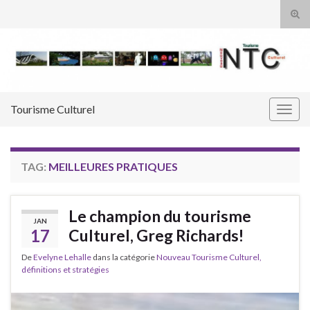
Tog
sear
Search for:
for
Tourisme Culturel
Togg
navig
TAG:
MEILLEURES PRATIQUES
Le champion du tourisme
JAN
17
Culturel, Greg Richards!
De
Evelyne Lehalle
dans la catégorie
Nouveau Tourisme Culturel,
définitions et stratégies