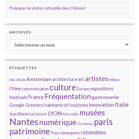
Préparer la visite culturelle des Chinois!
ARCHIVES
Archives
ÉTIQUETTES
artistes
Amsterdam
architecture
art
Bilbao
Abu Dhabi
culture
Chine
expositions
communication
Europe
Fréquentation
France
gastronomie
festivals
Italie
innovation
Google
Greeters
habitants et touristes
musées
LYON
Jean Blaise
Le Louvre
Marseille
Nantes
paris
numérique
Occitanie
patrimoine
retombées
Pays émergents