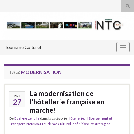
Tog
sear
Search for:
for
Tourisme Culturel
Togg
navig
TAG:
MODERNISATION
La modernisation de
MAI
27
l’hôtellerie française en
marche!
De
Evelyne Lehalle
dans la catégorie
Hôtellerie, Hébergement et
Transport
,
Nouveau Tourisme Culturel, définitions et stratégies