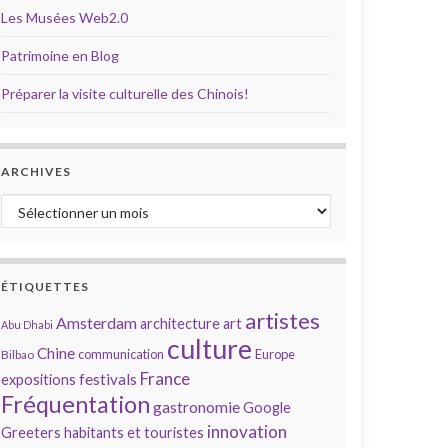
Les Musées Web2.0
Patrimoine en Blog
Préparer la visite culturelle des Chinois!
ARCHIVES
Archives
ÉTIQUETTES
artistes
Amsterdam
architecture
art
Abu Dhabi
culture
Chine
communication
Europe
Bilbao
France
festivals
expositions
Fréquentation
gastronomie
Google
innovation
Greeters
habitants et touristes