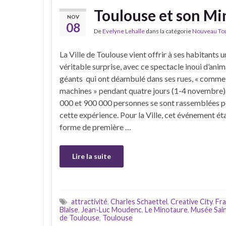
Toulouse et son Mi
NOV
08
De
Evelyne Lehalle
dans la catégorie
Nouveau Tour
La Ville de Toulouse vient offrir à ses habitants 
véritable surprise, avec ce spectacle inoui d’ani
géants qui ont déambulé dans ses rues, « comme
machines » pendant quatre jours (1-4 novembre)
000 et 900 000 personnes se sont rassemblées p
cette expérience. Pour la Ville, cet événement ét
forme de première …
Lire la suite
attractivité
,
Charles Schaettel
,
Creative City
,
Fra
Blaise
,
Jean-Luc Moudenc
,
Le Minotaure
,
Musée Sai
de Toulouse
,
Toulouse