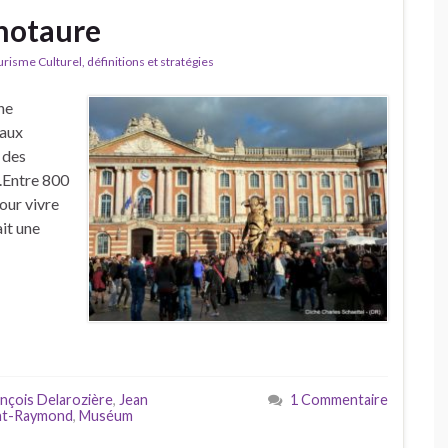
notaure
isme Culturel, définitions et stratégies
une
maux
 des
.Entre 800
our vivre
ait une
nçois Delarozière
,
Jean
1 Commentaire
nt-Raymond
,
Muséum