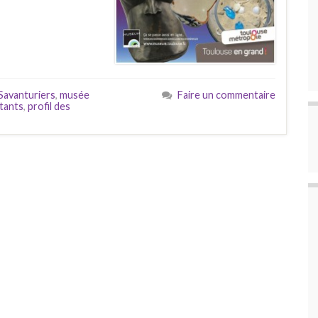
Savanturiers
,
musée
Faire un commentaire
itants
,
profil des