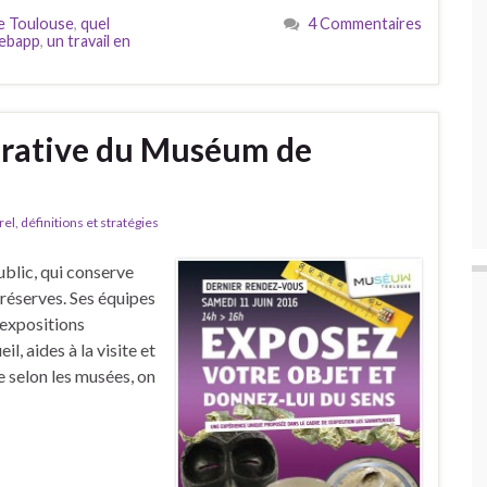
 Toulouse
,
quel
4 Commentaires
webapp
,
un travail en
borative du Muséum de
l, définitions et stratégies
blic, qui conserve
 réserves. Ses équipes
 expositions
, aides à la visite et
e selon les musées, on