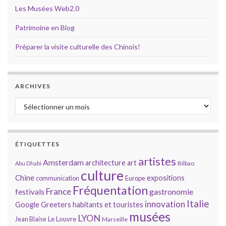
Les Musées Web2.0
Patrimoine en Blog
Préparer la visite culturelle des Chinois!
ARCHIVES
Archives
ÉTIQUETTES
artistes
Amsterdam
architecture
art
Bilbao
Abu Dhabi
culture
Chine
expositions
communication
Europe
Fréquentation
France
gastronomie
festivals
Italie
innovation
Google
Greeters
habitants et touristes
musées
LYON
Jean Blaise
Le Louvre
Marseille