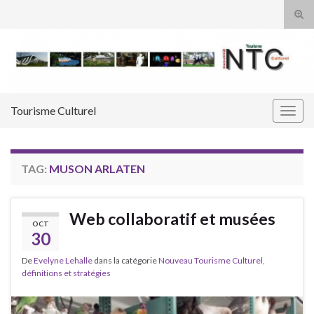
Tog
sear
Search for:
for
Tourisme Culturel
Togg
navig
TAG:
MUSON ARLATEN
Web collaboratif et musées
OCT
30
De
Evelyne Lehalle
dans la catégorie
Nouveau Tourisme Culturel,
définitions et stratégies