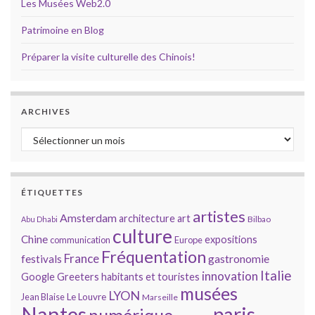
Les Musées Web2.0
Patrimoine en Blog
Préparer la visite culturelle des Chinois!
ARCHIVES
Archives
ÉTIQUETTES
artistes
Amsterdam
architecture
art
Bilbao
Abu Dhabi
culture
Chine
expositions
communication
Europe
Fréquentation
France
gastronomie
festivals
Italie
innovation
Google
Greeters
habitants et touristes
musées
LYON
Jean Blaise
Le Louvre
Marseille
Nantes
paris