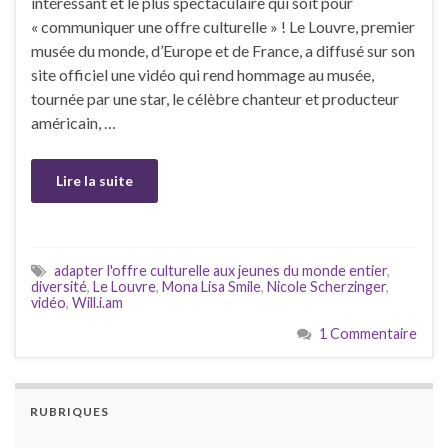
intéressant et le plus spectaculaire qui soit pour
« communiquer une offre culturelle » ! Le Louvre, premier
musée du monde, d’Europe et de France, a diffusé sur son
site officiel une vidéo qui rend hommage au musée,
tournée par une star, le célèbre chanteur et producteur
américain, …
Lire la suite
adapter l'offre culturelle aux jeunes du monde entier
,
diversité
,
Le Louvre
,
Mona Lisa Smile
,
Nicole Scherzinger
,
vidéo
,
Will.i.am
1 Commentaire
RUBRIQUES