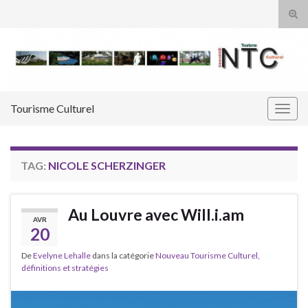
Tog
sear
Search for:
for
Tourisme Culturel
Togg
navig
TAG:
NICOLE SCHERZINGER
Au Louvre avec Will.i.am
AVR
20
De
Evelyne Lehalle
dans la catégorie
Nouveau Tourisme Culturel,
définitions et stratégies