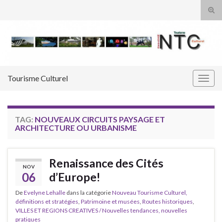
Tog
sear
Search for:
for
Tourisme Culturel
Togg
navig
TAG:
NOUVEAUX CIRCUITS PAYSAGE ET
ARCHITECTURE OU URBANISME
Renaissance des Cités
NOV
06
d’Europe!
De
Evelyne Lehalle
dans la catégorie
Nouveau Tourisme Culturel,
définitions et stratégies
,
Patrimoine et musées
,
Routes historiques
,
VILLES ET REGIONS CREATIVES / Nouvelles tendances, nouvelles
pratiques