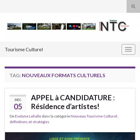
Tog
sear
Search for:
for
Tourisme Culturel
Togg
navig
TAG:
NOUVEAUX FORMATS CULTURELS
APPEL à CANDIDATURE :
DÉC
05
Résidence d’artistes!
De
Evelyne Lehalle
dans la catégorie
Nouveau Tourisme Culturel,
définitions et stratégies