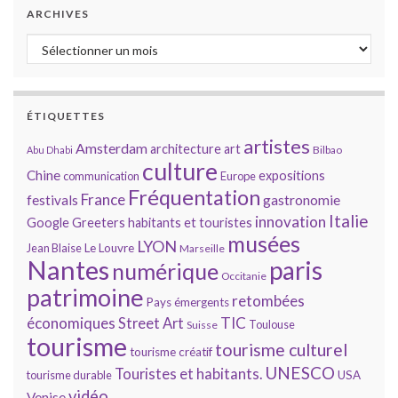
ARCHIVES
Archives
ÉTIQUETTES
artistes
Amsterdam
architecture
art
Bilbao
Abu Dhabi
culture
Chine
expositions
communication
Europe
Fréquentation
France
gastronomie
festivals
Italie
innovation
Google
Greeters
habitants et touristes
musées
LYON
Jean Blaise
Le Louvre
Marseille
Nantes
paris
numérique
Occitanie
patrimoine
retombées
Pays émergents
économiques
TIC
Street Art
Toulouse
Suisse
tourisme
tourisme culturel
tourisme créatif
UNESCO
Touristes et habitants.
tourisme durable
USA
vidéo
Venise