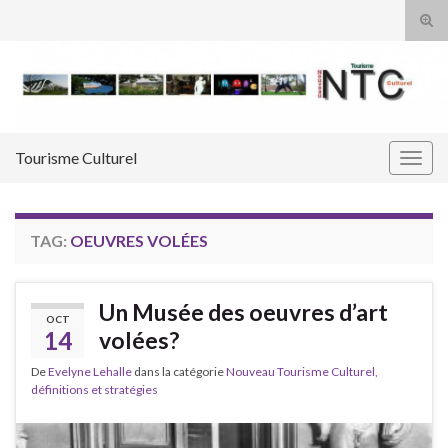
Tog
sear
Search for:
for
Tourisme Culturel
Togg
navig
TAG:
OEUVRES VOLÉES
Un Musée des oeuvres d’art
OCT
14
volées?
De
Evelyne Lehalle
dans la catégorie
Nouveau Tourisme Culturel,
définitions et stratégies