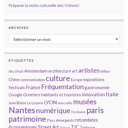
Préparer la visite culturelle des Chinois!
ARCHIVES
Archives
ÉTIQUETTES
artistes
Amsterdam
architecture
art
Bilbao
Abu Dhabi
culture
Chine
expositions
communication
Europe
Fréquentation
France
gastronomie
festivals
Italie
innovation
Google
Greeters
habitants et touristes
musées
LYON
Jean Blaise
Le Louvre
Marseille
Nantes
paris
numérique
Occitanie
patrimoine
retombées
Pays émergents
économiques
TIC
Street Art
Toulouse
Suisse