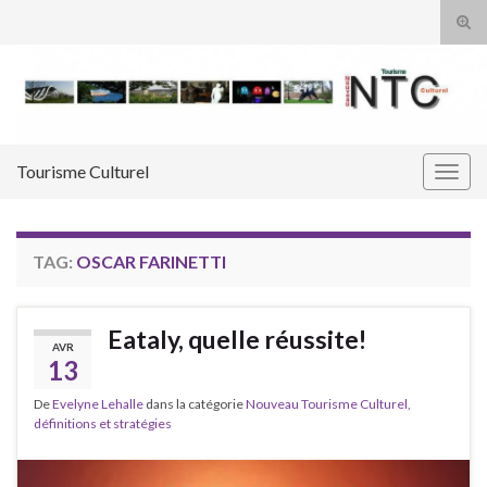
Tog
sear
Search for:
for
Tourisme Culturel
Togg
navig
TAG:
OSCAR FARINETTI
Eataly, quelle réussite!
AVR
13
De
Evelyne Lehalle
dans la catégorie
Nouveau Tourisme Culturel,
définitions et stratégies