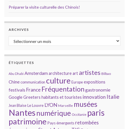
Préparer la visite culturelle des Chinois!
ARCHIVES
Archives
ÉTIQUETTES
artistes
Amsterdam
architecture
art
Bilbao
Abu Dhabi
culture
Chine
expositions
communication
Europe
Fréquentation
France
gastronomie
festivals
Italie
innovation
Google
Greeters
habitants et touristes
musées
LYON
Jean Blaise
Le Louvre
Marseille
Nantes
paris
numérique
Occitanie
patrimoine
retombées
Pays émergents