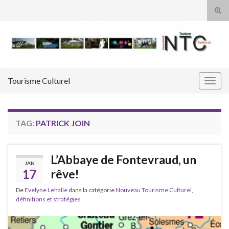
Tog
sear
Search for:
for
Tourisme Culturel
Togg
navig
TAG:
PATRICK JOIN
L’Abbaye de Fontevraud, un
JAN
17
rêve!
De
Evelyne Lehalle
dans la catégorie
Nouveau Tourisme Culturel,
définitions et stratégies