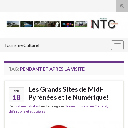
Tog
sear
Search for:
for
Tourisme Culturel
Togg
navig
TAG:
PENDANT ET APRÈS LA VISITE
Les Grands Sites de Midi-
SEP
18
Pyrénées et le Numérique!
De
Evelyne Lehalle
dans la catégorie
Nouveau Tourisme Culturel,
définitions et stratégies