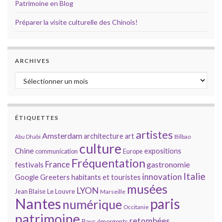
Patrimoine en Blog
Préparer la visite culturelle des Chinois!
ARCHIVES
Archives
ÉTIQUETTES
artistes
Amsterdam
architecture
art
Bilbao
Abu Dhabi
culture
Chine
expositions
communication
Europe
Fréquentation
France
gastronomie
festivals
Italie
innovation
Google
Greeters
habitants et touristes
musées
LYON
Jean Blaise
Le Louvre
Marseille
Nantes
paris
numérique
Occitanie
patrimoine
retombées
Pays émergents