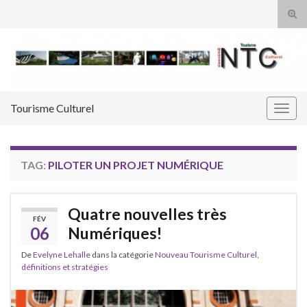
Tog
sear
Search for:
for
Tourisme Culturel
Togg
navig
TAG:
PILOTER UN PROJET NUMÉRIQUE
Quatre nouvelles très
FÉV
06
Numériques!
De
Evelyne Lehalle
dans la catégorie
Nouveau Tourisme Culturel,
définitions et stratégies