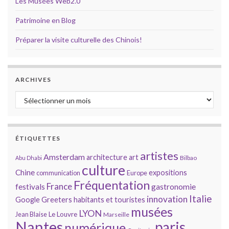
Les Musées Web2.0
Patrimoine en Blog
Préparer la visite culturelle des Chinois!
ARCHIVES
Archives
ÉTIQUETTES
artistes
Amsterdam
architecture
art
Bilbao
Abu Dhabi
culture
Chine
expositions
communication
Europe
Fréquentation
France
gastronomie
festivals
Italie
innovation
Google
Greeters
habitants et touristes
musées
LYON
Jean Blaise
Le Louvre
Marseille
Nantes
paris
numérique