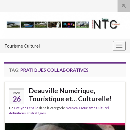
Tog
sear
Search for:
for
Tourisme Culturel
Togg
navig
TAG:
PRATIQUES COLLABORATIVES
Deauville Numérique,
MAR
26
Touristique et… Culturelle!
De
Evelyne Lehalle
dans la catégorie
Nouveau Tourisme Culturel,
définitions et stratégies