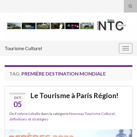
Tog
sear
Search for:
for
Tourisme Culturel
Togg
navig
TAG:
PREMIÈRE DESTINATION MONDIALE
Le Tourisme à Paris Région!
OCT
05
De
Evelyne Lehalle
dans la catégorie
Nouveau Tourisme Culturel,
définitions et stratégies