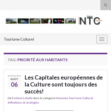
Tog
sear
Search for:
for
Tourisme Culturel
Togg
navig
TAG:
PRIORITÉ AUX HABITANTS
Les Capitales européennes de
AOÛT
06
la Culture sont toujours des
succès!
De
Evelyne Lehalle
dans la catégorie
Nouveau Tourisme Culturel,
définitions et stratégies