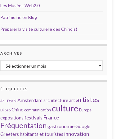
Les Musées Web2.0
Patrimoine en Blog
Préparer la visite culturelle des Chinois!
ARCHIVES
Archives
ÉTIQUETTES
artistes
Amsterdam
architecture
art
Abu Dhabi
culture
Chine
communication
Europe
Bilbao
France
festivals
expositions
Fréquentation
gastronomie
Google
innovation
Greeters
habitants et touristes