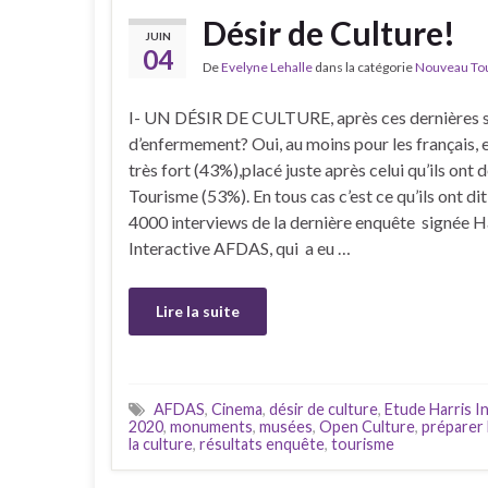
Désir de Culture!
JUIN
04
De
Evelyne Lehalle
dans la catégorie
Nouveau Tour
I- UN DÉSIR DE CULTURE, après ces dernières 
d’enfermement? Oui, au moins pour les français, e
très fort (43%),placé juste après celui qu’ils ont d
Tourisme (53%). En tous cas c’est ce qu’ils ont dit
4000 interviews de la dernière enquête signée H
Interactive AFDAS, qui a eu …
Lire la suite
AFDAS
,
Cinema
,
désir de culture
,
Etude Harris I
2020
,
monuments
,
musées
,
Open Culture
,
préparer 
la culture
,
résultats enquête
,
tourisme