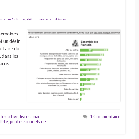
isme Culturel, définitions et stratégies
semaines
t un désir
e faire du
, dans les
arris
nteractive
,
livres
,
mai
1 Commentaire
l'été
,
professionnels de