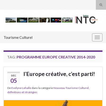
Tog
sear
Search for:
for
Tourisme Culturel
Togg
navig
TAG:
PROGRAMME EUROPE CREATIVE 2014-2020
l’Europe créative, c’est parti!
DÉC
05
De
Evelyne Lehalle
dans la catégorie
Nouveau Tourisme Culturel,
définitions et stratégies