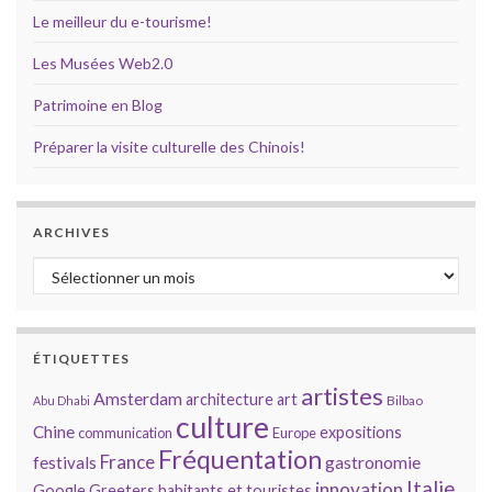
Le meilleur du e-tourisme!
Les Musées Web2.0
Patrimoine en Blog
Préparer la visite culturelle des Chinois!
ARCHIVES
Archives
ÉTIQUETTES
artistes
Amsterdam
architecture
art
Bilbao
Abu Dhabi
culture
Chine
expositions
communication
Europe
Fréquentation
France
gastronomie
festivals
Italie
innovation
Google
Greeters
habitants et touristes