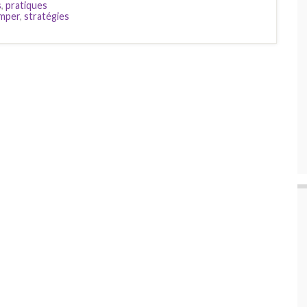
s
,
pratiques
mper
,
stratégies