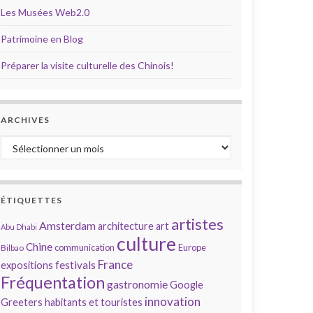
Les Musées Web2.0
Patrimoine en Blog
Préparer la visite culturelle des Chinois!
ARCHIVES
Archives
ÉTIQUETTES
artistes
Amsterdam
architecture
art
Abu Dhabi
culture
Chine
communication
Europe
Bilbao
France
festivals
expositions
Fréquentation
gastronomie
Google
innovation
Greeters
habitants et touristes