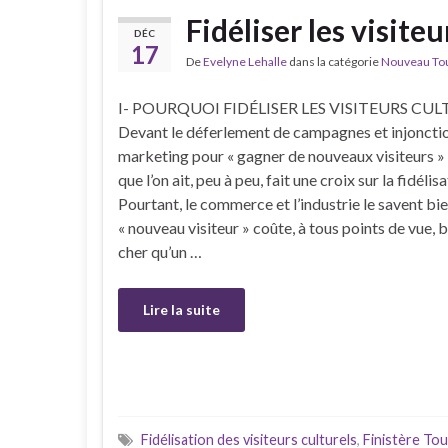
Fidéliser les visiteu
DÉC
17
De
Evelyne Lehalle
dans la catégorie
Nouveau Tour
I- POURQUOI FIDÉLISER LES VISITEURS CUL
Devant le déferlement de campagnes et injoncti
marketing pour « gagner de nouveaux visiteurs » 
que l’on ait, peu à peu, fait une croix sur la fidélisa
Pourtant, le commerce et l’industrie le savent bie
« nouveau visiteur » coûte, à tous points de vue, b
cher qu’un …
Lire la suite
Fidélisation des visiteurs culturels
,
Finistère To