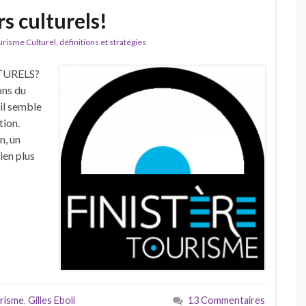
rs culturels!
isme Culturel, définitions et stratégies
TURELS?
ons du
il semble
tion.
n, un
ien plus
urisme
,
Gilles Eboli
13 Commentaires