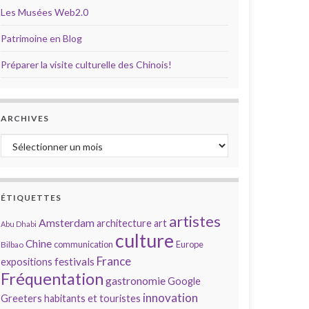
Les Musées Web2.0
Patrimoine en Blog
Préparer la visite culturelle des Chinois!
ARCHIVES
Archives
ÉTIQUETTES
artistes
Amsterdam
architecture
art
Abu Dhabi
culture
Chine
communication
Europe
Bilbao
France
festivals
expositions
Fréquentation
gastronomie
Google
innovation
Greeters
habitants et touristes