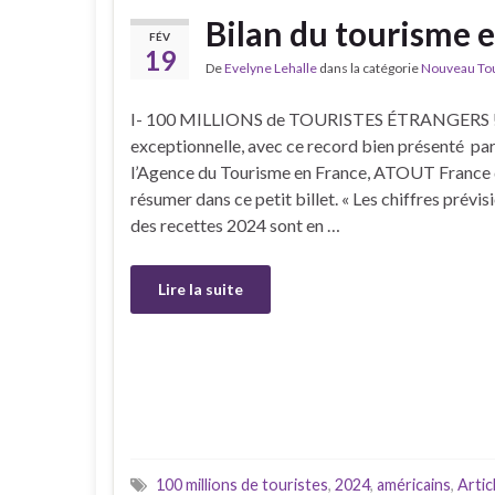
Bilan du tourisme 
FÉV
19
De
Evelyne Lehalle
dans la catégorie
Nouveau Tour
I- 100 MILLIONS de TOURISTES ÉTRANGERS ! 
exceptionnelle, avec ce record bien présenté par 
l’Agence du Tourisme en France, ATOUT France 
résumer dans ce petit billet. « Les chiffres prévis
des recettes 2024 sont en …
Lire la suite
100 millions de touristes
,
2024
,
américains
,
Arti