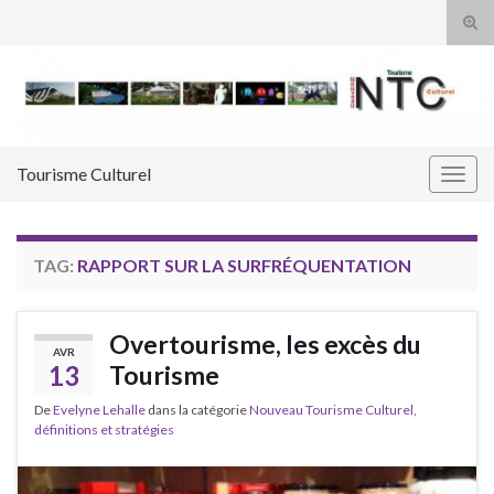
Tog
sear
Search for:
for
Tourisme Culturel
Togg
navig
TAG:
RAPPORT SUR LA SURFRÉQUENTATION
Overtourisme, les excès du
AVR
13
Tourisme
De
Evelyne Lehalle
dans la catégorie
Nouveau Tourisme Culturel,
définitions et stratégies