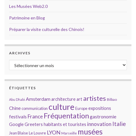
Les Musées Web2.0
Patrimoine en Blog
Préparer la visite culturelle des Chinois!
ARCHIVES
Archives
ÉTIQUETTES
artistes
Amsterdam
architecture
art
Bilbao
Abu Dhabi
culture
Chine
expositions
communication
Europe
Fréquentation
France
gastronomie
festivals
Italie
innovation
Google
Greeters
habitants et touristes
musées
LYON
Jean Blaise
Le Louvre
Marseille