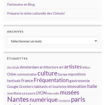
Patrimoine en Blog
Préparer la visite culturelle des Chinois!
ARCHIVES
Archives
ÉTIQUETTES
artistes
Amsterdam
architecture
art
Bilbao
Abu Dhabi
culture
Chine
expositions
communication
Europe
Fréquentation
France
gastronomie
festivals
Italie
innovation
Google
Greeters
habitants et touristes
musées
LYON
Jean Blaise
Le Louvre
Marseille
Nantes
paris
numérique
Occitanie