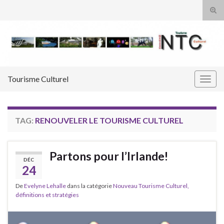
Tog
sear
Search for:
for
Tourisme Culturel
Togg
navig
TAG:
RENOUVELER LE TOURISME CULTUREL
Partons pour l’Irlande!
DÉC
24
De
Evelyne Lehalle
dans la catégorie
Nouveau Tourisme Culturel,
définitions et stratégies