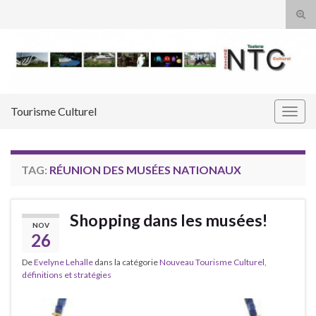
Tog
sear
Search for:
for
Tourisme Culturel
Togg
navig
TAG:
RÉUNION DES MUSÉES NATIONAUX
Shopping dans les musées!
NOV
26
De
Evelyne Lehalle
dans la catégorie
Nouveau Tourisme Culturel,
définitions et stratégies