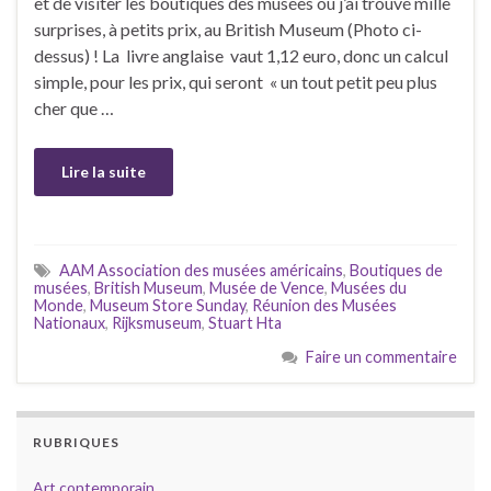
et de visiter les boutiques des musées où j’ai trouvé mille
surprises, à petits prix, au British Museum (Photo ci-
dessus) ! La livre anglaise vaut 1,12 euro, donc un calcul
simple, pour les prix, qui seront « un tout petit peu plus
cher que …
Lire la suite
AAM Association des musées américains
,
Boutiques de
musées
,
British Museum
,
Musée de Vence
,
Musées du
Monde
,
Museum Store Sunday
,
Réunion des Musées
Nationaux
,
Rijksmuseum
,
Stuart Hta
Faire un commentaire
RUBRIQUES
Art contemporain