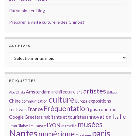
Patrimoine en Blog
Préparer la visite culturelle des Chinois!
ARCHIVES
Archives
ÉTIQUETTES
artistes
Amsterdam
architecture
art
Bilbao
Abu Dhabi
culture
Chine
expositions
communication
Europe
Fréquentation
France
gastronomie
festivals
Italie
innovation
Google
Greeters
habitants et touristes
musées
LYON
Jean Blaise
Le Louvre
Marseille
Nantes
paris
numérique
Occitanie