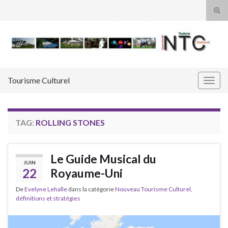
Tog
sear
Search for:
for
Tourisme Culturel
Togg
navig
TAG:
ROLLING STONES
Le Guide Musical du
JUIN
22
Royaume-Uni
De
Evelyne Lehalle
dans la catégorie
Nouveau Tourisme Culturel,
définitions et stratégies