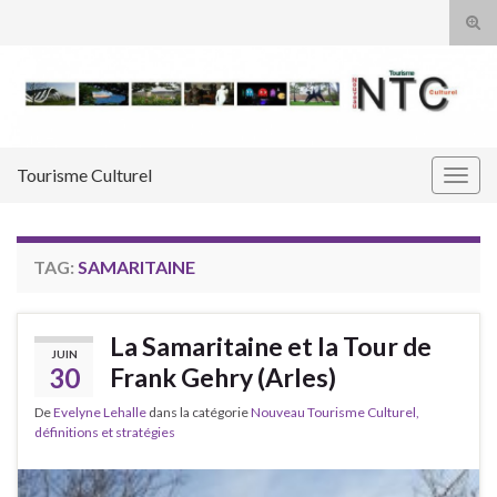
Tog
sear
Search for:
for
Tourisme Culturel
Togg
navig
TAG:
SAMARITAINE
La Samaritaine et la Tour de
JUIN
30
Frank Gehry (Arles)
De
Evelyne Lehalle
dans la catégorie
Nouveau Tourisme Culturel,
définitions et stratégies