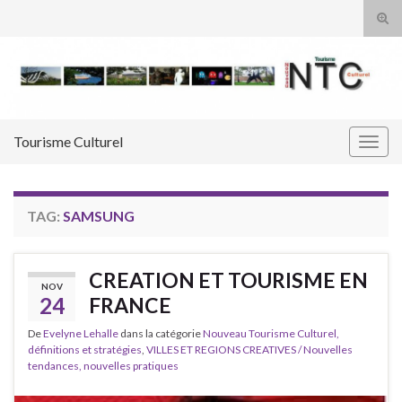
Tog
sear
Search for:
for
Tourisme Culturel
Togg
navig
TAG:
SAMSUNG
CREATION ET TOURISME EN
NOV
24
FRANCE
De
Evelyne Lehalle
dans la catégorie
Nouveau Tourisme Culturel,
définitions et stratégies
,
VILLES ET REGIONS CREATIVES / Nouvelles
tendances, nouvelles pratiques