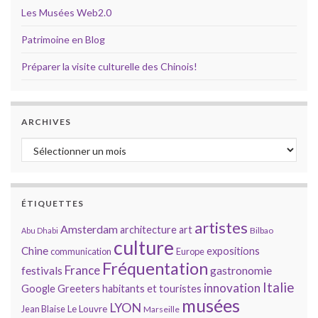
Les Musées Web2.0
Patrimoine en Blog
Préparer la visite culturelle des Chinois!
ARCHIVES
Archives
ÉTIQUETTES
artistes
Amsterdam
architecture
art
Bilbao
Abu Dhabi
culture
Chine
expositions
communication
Europe
Fréquentation
France
gastronomie
festivals
Italie
innovation
Google
Greeters
habitants et touristes
musées
LYON
Jean Blaise
Le Louvre
Marseille