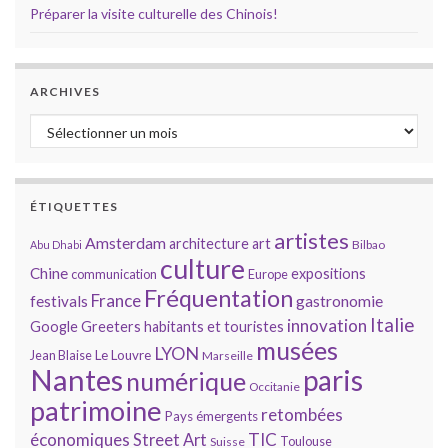
Préparer la visite culturelle des Chinois!
ARCHIVES
Archives
ÉTIQUETTES
artistes
Amsterdam
architecture
art
Bilbao
Abu Dhabi
culture
Chine
expositions
communication
Europe
Fréquentation
France
gastronomie
festivals
Italie
innovation
Google
Greeters
habitants et touristes
musées
LYON
Jean Blaise
Le Louvre
Marseille
Nantes
paris
numérique
Occitanie
patrimoine
retombées
Pays émergents
économiques
TIC
Street Art
Toulouse
Suisse