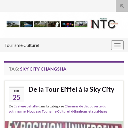
Tog
sear
Search for:
for
Tourisme Culturel
Togg
navig
TAG:
SKY CITY CHANGSHA
De la Tour Eiffel à la Sky City
JUIL
25
De
Evelyne Lehalle
dans la catégorie
Chemins de découverte du
patrimoine
,
Nouveau Tourisme Culturel, définitions et stratégies