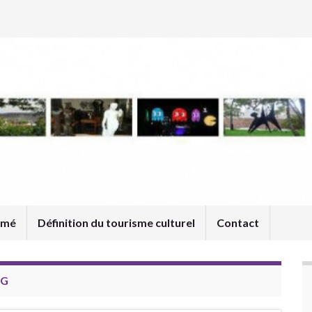
umé
Définition du tourisme culturel
Contact
RG