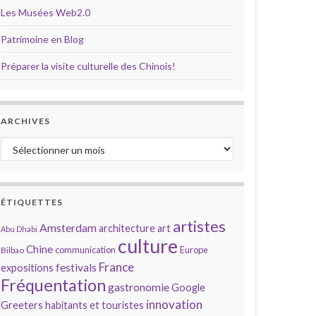
Les Musées Web2.0
Patrimoine en Blog
Préparer la visite culturelle des Chinois!
ARCHIVES
Archives
ÉTIQUETTES
artistes
Amsterdam
architecture
art
Abu Dhabi
culture
Chine
communication
Europe
Bilbao
France
festivals
expositions
Fréquentation
gastronomie
Google
innovation
Greeters
habitants et touristes