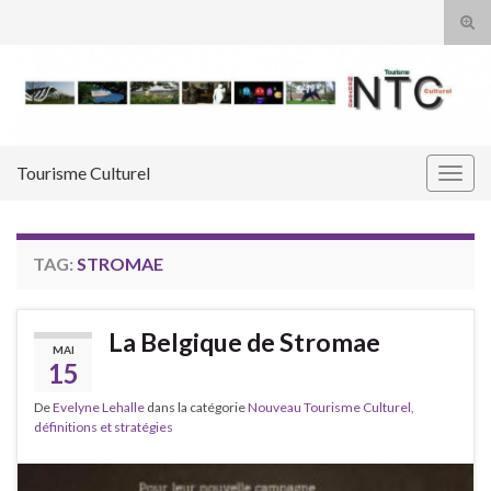
Tog
sear
Search for:
for
Tourisme Culturel
Togg
navig
TAG:
STROMAE
La Belgique de Stromae
MAI
15
De
Evelyne Lehalle
dans la catégorie
Nouveau Tourisme Culturel,
définitions et stratégies