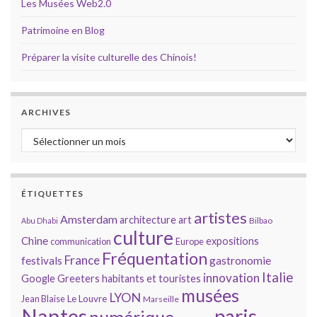
Les Musées Web2.0
Patrimoine en Blog
Préparer la visite culturelle des Chinois!
ARCHIVES
Archives
ÉTIQUETTES
artistes
Amsterdam
architecture
art
Bilbao
Abu Dhabi
culture
Chine
expositions
communication
Europe
Fréquentation
France
gastronomie
festivals
Italie
innovation
Google
Greeters
habitants et touristes
musées
LYON
Jean Blaise
Le Louvre
Marseille
Nantes
paris