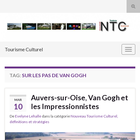
Tog
sear
Search for:
for
Tourisme Culturel
Togg
navig
TAG:
SUR LES PAS DE VAN GOGH
Auvers-sur-Oise, Van Gogh et
MAR
10
les Impressionnistes
De
Evelyne Lehalle
dans la catégorie
Nouveau Tourisme Culturel,
définitions et stratégies